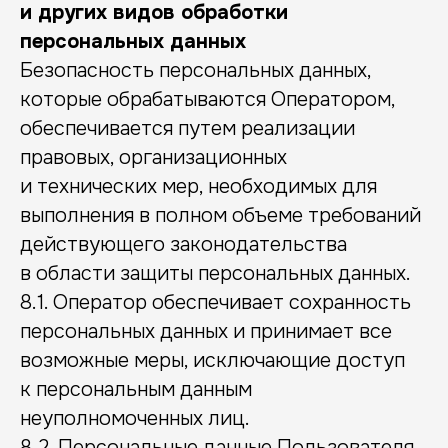
и других видов обработки
персональных данных
Безопасность персональных данных,
Приходите к нам в гости
которые обрабатываются Оператором,
Посмотрите центр, познакомьтесь
обеспечивается путем реализации
со специалистами и вместе с администратором
сразу подберем вам программу на месте.
правовых, организационных
и технических мер, необходимых для
ул. Парфеновская, 14 к.1
выполнения в полном объеме требований
с 9:00 до 21:00 (Воскресенье выходной)
действующего законодательства
в области защиты персональных данных.
Посмотреть на ЯндексКартах
8.1. Оператор обеспечивает сохранность
персональных данных и принимает все
возможные меры, исключающие доступ
к персональным данным
неуполномоченных лиц.
8.2. Персональные данные Пользователя