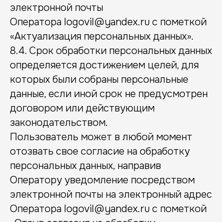
электронной почты
Оператора logovil@yandex.ru с пометкой
«Актуализация персональных данных».
8.4. Срок обработки персональных данных
определяется достижением целей, для
НАВИГАЦИЯ
которых были собраны персональные
Направления
Специалисты
данные, если иной срок не предусмотрен
Подбор занятий
Цены
договором или действующим
Отзывы
Расписание
Акции
законодательством.
Пользователь может в любой момент
ПОПУЛЯРНЫЕ ЗАНЯТИЯ
отозвать свое согласие на обработку
Логопед
Детский сад
персональных данных, направив
Нейропсихолог
Подготовка к школе
Оператору уведомление посредством
электронной почты на электронный адрес
+7 911 736-62-23
+7 911 736-62-23
Оператора logovil@yandex.ru с пометкой
Позвонить в центр
Написать на WhatsApp