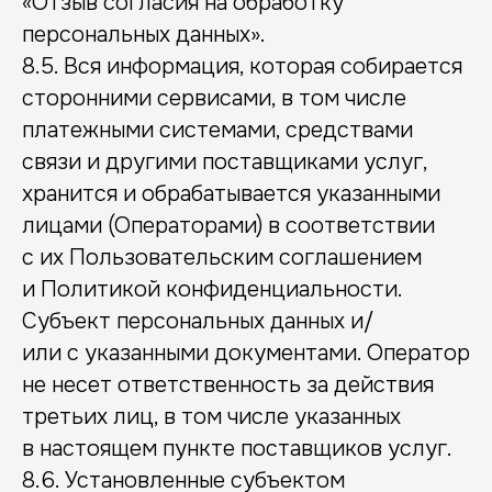
«Отзыв согласия на обработку
@logovil_admin
logovil@yandex.ru
Написать в Telegram
Написать на почту
персональных данных».
8.5. Вся информация, которая собирается
сторонними сервисами, в том числе
Наши соцсети
платежными системами, средствами
связи и другими поставщиками услуг,
ИНН: 7718536538
ОГРН: 1057746080985
хранится и обрабатывается указанными
Согласие об обработке персональных данных
Политика конфиденциальности
лицами (Операторами) в соответствии
Разработка сайта
с их Пользовательским соглашением
2025 © ООО «Логовиль»
и Политикой конфиденциальности.
Субъект персональных данных и/
или с указанными документами. Оператор
не несет ответственность за действия
третьих лиц, в том числе указанных
в настоящем пункте поставщиков услуг.
8.6. Установленные субъектом